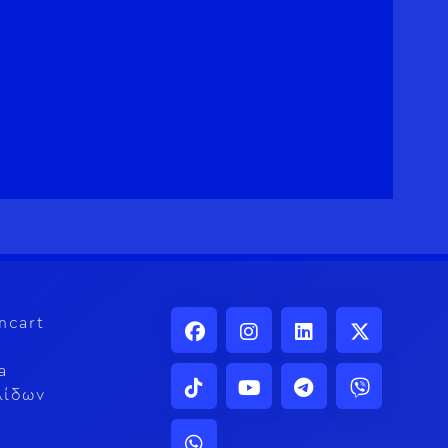
ncart
a
λίδων