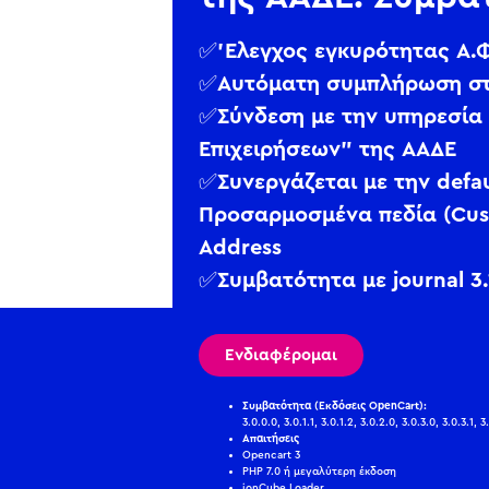
✅’Ελεγχος εγκυρότητας Α.
✅Αυτόματη συμπλήρωση στο
✅Σύνδεση με την υπηρεσία
Επιχειρήσεων” της ΑΑΔΕ
✅Συνεργάζεται με την defau
Προσαρμοσμένα πεδία (Cust
Address
✅Συμβατότητα με journal 3.
Ενδιαφέρομαι
Συμβατότητα (Εκδόσεις OpenCart):
3.0.0.0, 3.0.1.1, 3.0.1.2, 3.0.2.0, 3.0.3.0, 3.0.3.1, 3
Απαιτήσεις
Opencart 3
PHP 7.0 ή μεγαλύτερη έκδοση
ionCube Loader