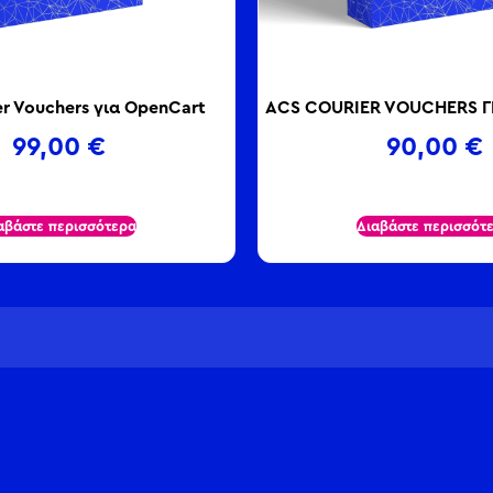
er Vouchers για OpenCart
ACS COURIER VOUCHERS Γ
99,00
€
90,00
€
αβάστε περισσότερα
Διαβάστε περισσότ