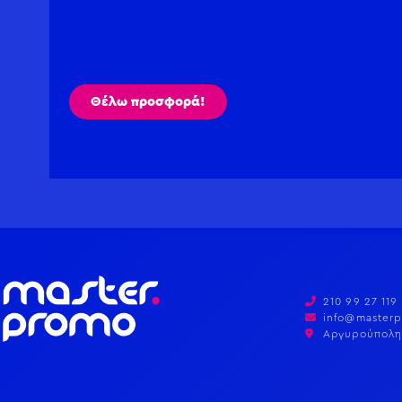
Θέλω προσφορά!
210 99 27 119
info@masterp
Αργυρούπολη