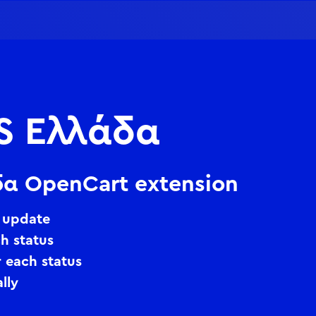
S Ελλάδα
δα OpenCart extension
 update
h status
 each status
lly