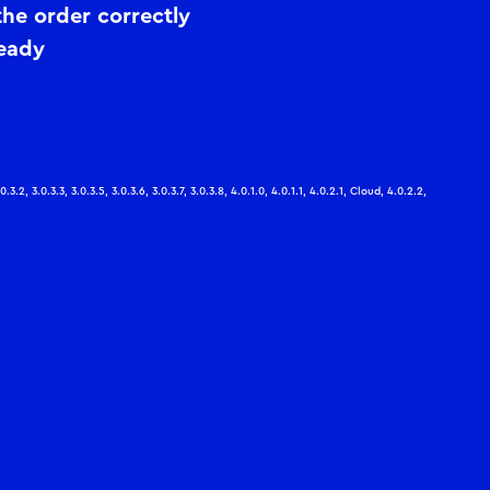
he order correctly
ready
.0.3.2, 3.0.3.3, 3.0.3.5, 3.0.3.6, 3.0.3.7, 3.0.3.8, 4.0.1.0, 4.0.1.1, 4.0.2.1, Cloud, 4.0.2.2,