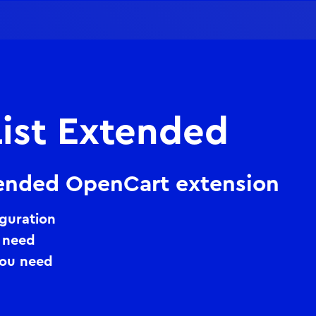
List Extended
tended OpenCart extension
iguration
u need
you need