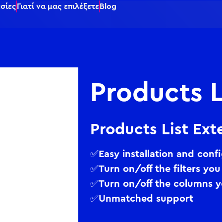
σίες
Γιατί να μας επιλέξετε
Blog
Products 
Products List Ex
✅Easy installation and conf
✅Turn on/off the filters yo
✅Turn on/off the columns 
✅Unmatched support