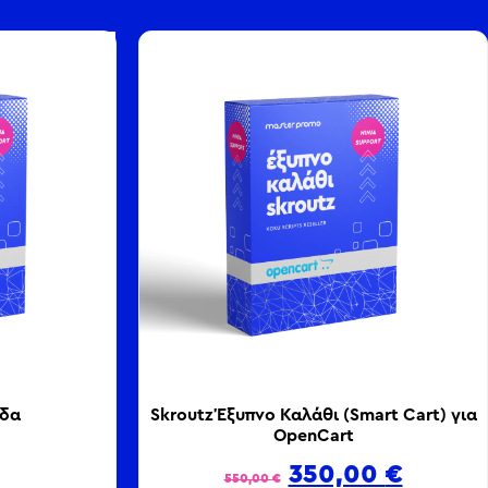
άδα
Skroutz Έξυπνο Καλάθι (Smart Cart) για
OpenCart
350,00
€
550,00
€