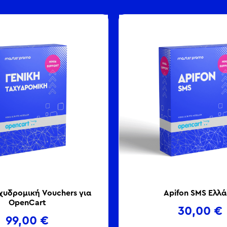
αχυδρομική Vouchers για
Apifon SMS Ελλ
OpenCart
30,00
€
99,00
€