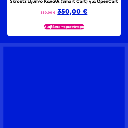
Skroutz Έξυπνο Καλάθι (Smart Cart) για OpenCart
350,00
€
550,00
€
Διαβάστε περισσότερα